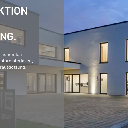
KTION
NG.
schonenden
aturmaterialien.
oraussetzung.