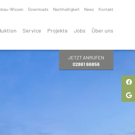
mbau-Wissen
Downloads
Nachhaltigkeit
News
Kontakt
duktion
Service
Projekte
Jobs
Über uns
JETZT ANRUFEN
02861 66856